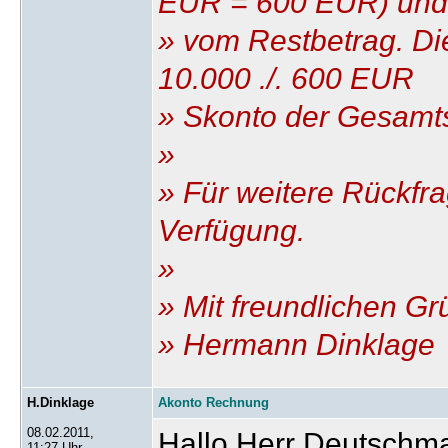
EUR = 600 EUR) und 
» vom Restbetrag. Di
10.000 ./. 600 EUR
» Skonto der Gesam
»
» Für weitere Rückfra
Verfügung.
»
» Mit freundlichen G
» Hermann Dinklage
H.Dinklage
Akonto Rechnung
08.02.2011,
Hallo Herr Deutschm
11:27 Uhr