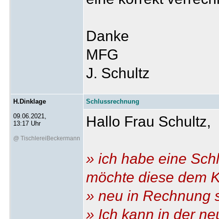
Danke
MFG
J. Schultz
H.Dinklage
Schlussrechnung
09.06.2021,
Hallo Frau Schultz,
13:17 Uhr
@ TischlereiBeckermann
» ich habe eine Sc
möchte diese dem 
» neu in Rechnung s
» Ich kann in der n