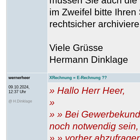
müssen Sie auch die 
im Zweifel bitte Ihren
rechtsicher archivier
Viele Grüsse
Hermann Dinklage
wernerheer
XRechnung = E-Rechnung ??
09.10.2024,
» Hallo Herr Heer,
12:37 Uhr
»
@ H.Dinklage
» » Bei Gewerbekund
noch notwendig sein,
» » vorher abzufrag