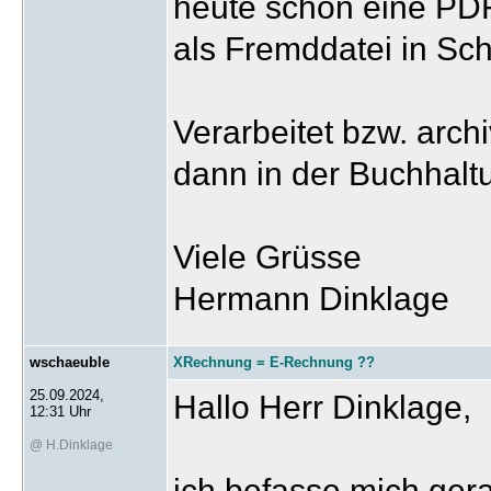
heute schon eine PD
als Fremddatei in Sc
Verarbeitet bzw. arch
dann in der Buchhalt
Viele Grüsse
Hermann Dinklage
wschaeuble
XRechnung = E-Rechnung ??
25.09.2024,
Hallo Herr Dinklage,
12:31 Uhr
@ H.Dinklage
ich befasse mich ge