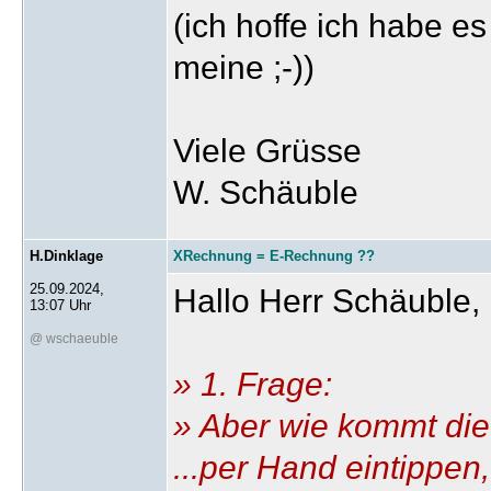
(ich hoffe ich habe e
meine ;-))
Viele Grüsse
W. Schäuble
H.Dinklage
XRechnung = E-Rechnung ??
25.09.2024,
Hallo Herr Schäuble,
13:07 Uhr
@ wschaeuble
» 1. Frage:
» Aber wie kommt di
...per Hand eintippen,