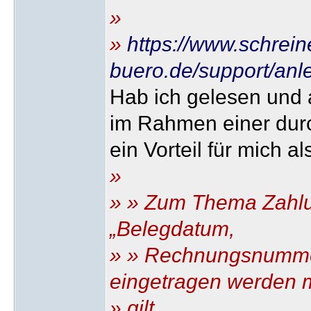
»
»
https://www.schrein
buero.de/support/anl
Hab ich gelesen und 
im Rahmen einer durc
ein Vorteil für mich a
»
» » Zum Thema Zahlu
„Belegdatum,
» » Rechnungsnumme
eingetragen werden 
» gilt