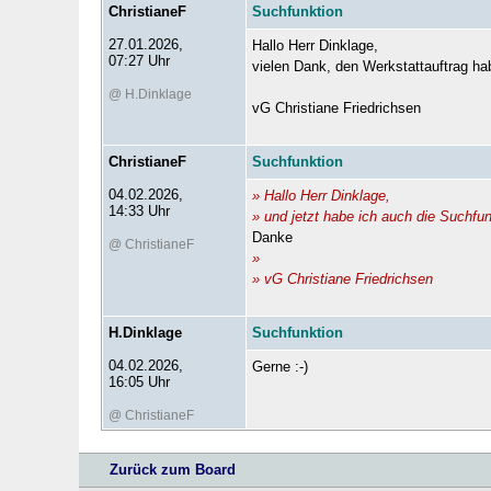
ChristianeF
Suchfunktion
27.01.2026,
Hallo Herr Dinklage,
07:27 Uhr
vielen Dank, den Werkstattauftrag hab
@ H.Dinklage
vG Christiane Friedrichsen
ChristianeF
Suchfunktion
04.02.2026,
» Hallo Herr Dinklage,
14:33 Uhr
» und jetzt habe ich auch die Suchf
Danke
@ ChristianeF
»
» vG Christiane Friedrichsen
H.Dinklage
Suchfunktion
04.02.2026,
Gerne :-)
16:05 Uhr
@ ChristianeF
Zurück zum Board