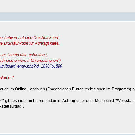
ine Antwort auf eine "Suchfunktion".
ie Druckfunktion für Auftragskarte.
sem Thema dies gefunden (
hlweise ohne/mit Unterpositionen")
orum/board_entry.php?id=1890#p1890
nktion ?
 auch im Online-Handbuch (Fragezeichen-Button rechts oben im Programm) n
te" gibt es nicht mehr, Sie finden im Auftrag unter dem Menüpunkt "Werkstatt"
stattauftrag".