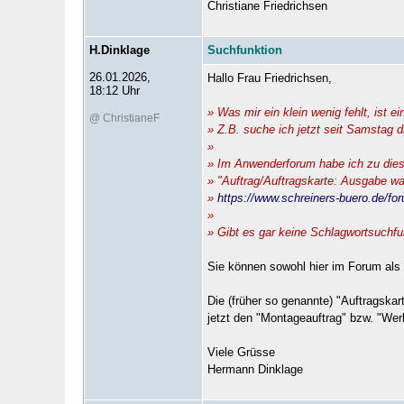
Christiane Friedrichsen
H.Dinklage
Suchfunktion
26.01.2026,
Hallo Frau Friedrichsen,
18:12 Uhr
» Was mir ein klein wenig fehlt, ist e
@ ChristianeF
» Z.B. suche ich jetzt seit Samstag d
»
» Im Anwenderforum habe ich zu die
» "Auftrag/Auftragskarte: Ausgabe wa
»
https://www.schreiners-buero.de/f
»
» Gibt es gar keine Schlagwortsuchfu
Sie können sowohl hier im Forum als
Die (früher so genannte) "Auftragskar
jetzt den "Montageauftrag" bzw. "Werk
Viele Grüsse
Hermann Dinklage