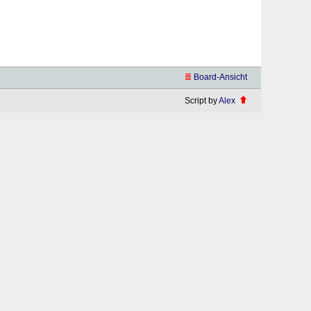
Board-Ansicht
Script by
Alex